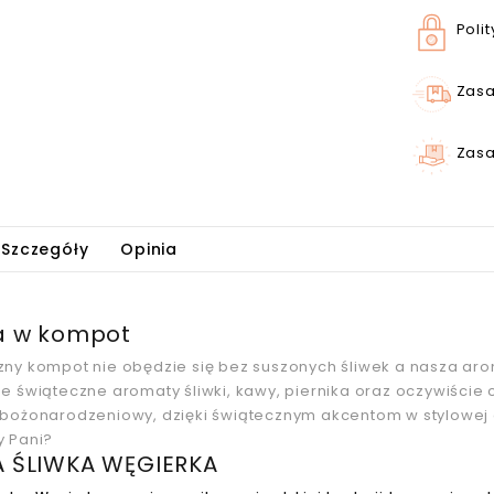
Poli
Zasa
Zasa
Szczegóły
Opinia
a w kompot
zny kompot nie obędzie się bez suszonych śliwek a nasza a
e świąteczne aromaty śliwki, kawy, piernika oraz oczywiście 
bożonarodzeniowy, dzięki świątecznym akcentom w stylowej aran
y Pani?
A ŚLIWKA WĘGIERKA