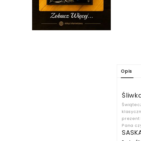
Opis
Śliwk
Świątec
klasyczn
prezent 
Pana cz
SASK