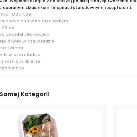
iwka Węgierka czerpie z najlepszej polskiej tradycji tworzenia 
e dobranym składnikom i inspiracji starodawnymi recepturami.
nku : OBO 039
nka drewniana w kolorze białym
 99 ml
zek powideł śliwkowych
zek śliwek w czekoladzie
na świeca
ynki w czekoladzie
 z wiśnią w likierze
w kamionce
 Samej Kategorii