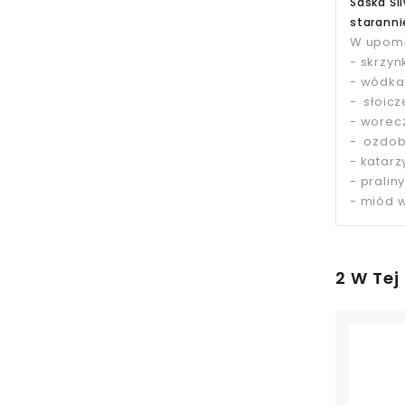
Saska Śl
staranni
W upomi
- skrzy
- wódka
- słoic
- worec
- ozdob
- katarz
- praliny
- miód 
2 W Tej