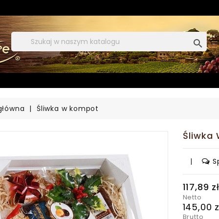

główna
Śliwka w kompot
Śliwka
|
S
117,89 z
Netto
145,00 z
Brutto