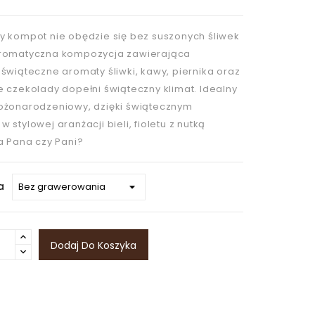
y kompot nie obędzie się bez suszonych śliwek
romatyczna kompozycja zawierająca
świąteczne aromaty śliwki, kawy, piernika oraz
e czekolady dopełni świąteczny klimat. Idealny
ożonarodzeniowy, dzięki świątecznym
 stylowej aranżacji bieli, fioletu z nutką
a Pana czy Pani?
a
Dodaj Do Koszyka