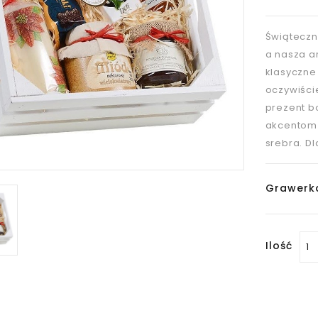
Świąteczn
a nasza a
klasyczne 
oczywiści
prezent b
akcentom w
srebra. Dl
Grawerk
Ilość