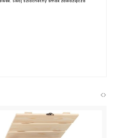
nalewek. Swój szlachetny smak zawdzięcza