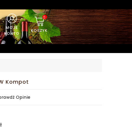
0
MOJE
KOSZYK
KONTO
 W Kompot
prawdź Opinie
ł
ł