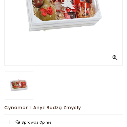
-
Nasze
Korzenie
To
Polska
VIP
Edition

Kuferek
Słodkości
Cynamon I Anyż Budzą Zmysły
|
Sprawdź Opinie