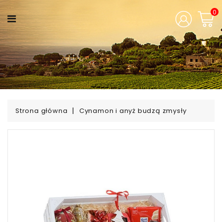
KATEGORIA
0
Aromaty
Świąt
Zaczarowane
Pudełka
Strona główna
Cynamon i anyż budzą zmysły
Wina
Świata
Mocne
Trunki
Polska
Tradycja