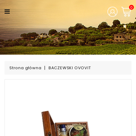
KATEGORIA
0
Aromaty
Świąt
Zaczarowane
Pudełka
Strona główna
BACZEWSKI OVOVIT
Wina
Świata
Mocne
Trunki
Polska
Tradycja