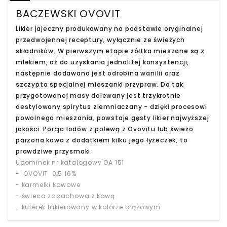
BACZEWSKI OVOVIT
Likier jajeczny produkowany na podstawie oryginalnej
przedwojennej receptury, wyłącznie ze świeżych
składników. W pierwszym etapie żółtka mieszane są z
mlekiem, aż do uzyskania jednolitej konsystencji,
następnie dodawana jest odrobina wanilii oraz
szczypta specjalnej mieszanki przypraw. Do tak
przygotowanej masy dolewany jest trzykrotnie
destylowany spirytus ziemniaczany - dzięki procesowi
powolnego mieszania, powstaje gęsty likier najwyższej
jakości. Porcja lodów z polewą z Ovovitu lub świeżo
parzona kawa z dodatkiem kilku jego łyżeczek, to
prawdziwe przysmaki.
Upominek nr katalogowy OA 151
- OVOVIT 0,5 16%
- karmelki kawowe
- świeca zapachowa z kawą
- kuferek lakierowany w kolorze brązowym