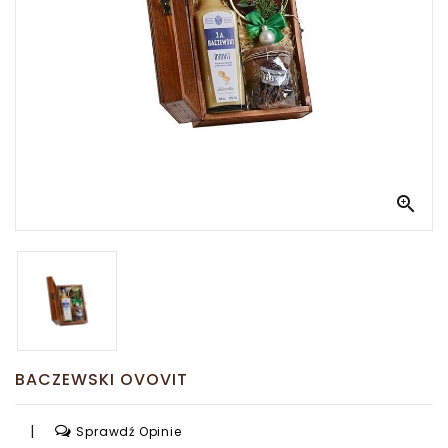
-
Nasze
Korzenie
To
Polska
VIP
Edition

Kuferek
Słodkości
BACZEWSKI OVOVIT
|
Sprawdź Opinie