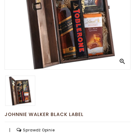
-
Nasze
Korzenie
To
Polska
VIP
Edition

Kuferek
Słodkości
JOHNNIE WALKER BLACK LABEL
|
Sprawdź Opinie