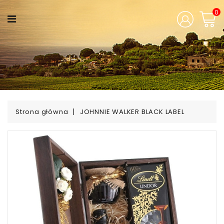
KATEGORIA
0
Aromaty
Świąt
Zaczarowane
Pudełka
Strona główna
JOHNNIE WALKER BLACK LABEL
Wina
Świata
Mocne
Trunki
Polska
Tradycja