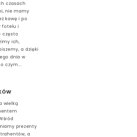
ych czasach
ni, nie mamy
ż kawę i po
 fotelu i
e często
zimy ich,
iszemy, a dzięki
dego dnia w
 o czym...
IKÓW
a wielką
ementem
 Wśród
żniamy prezenty
ntrahentów, a