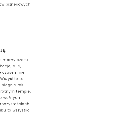
rów biznesowych
JĘ.
nie mamy czasu
acje, a Ci,
je czasem nie
 Wszystko to
 biegnie tak
awrotnym tempie,
 o ważnych
roczystościach.
lubu to wszystko