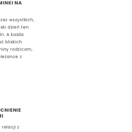
INKI NA
zez wszystkich,
ski dzień ten
in. A każda
ć bliskich
niny rodzicom,
oleżance z
CNIENIE
MI
relacji z