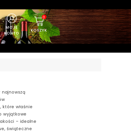
0
MOJE
KOSZYK
KONTO
y najnowszą
ów
które właśnie
To wyjątkowe
jakości – idealne
we, świąteczne