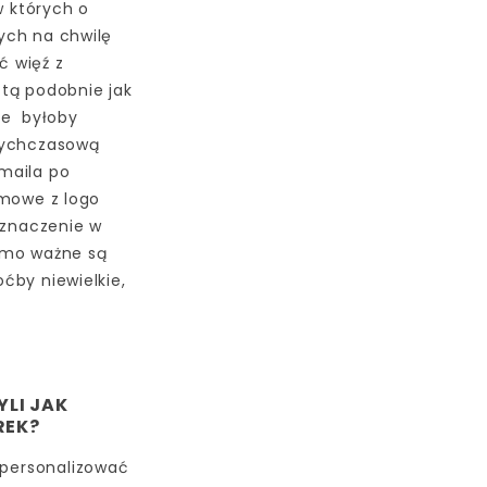
 których o
ych na chwilę
 więź z
tą podobnie jak
ie byłoby
tychczasową
maila po
rmowe z logo
 znaczenie w
amo ważne są
ćby niewielkie,
YLI JAK
REK?
 spersonalizować