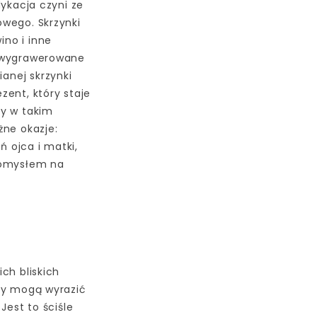
kacja czyni ze
wego. Skrzynki
no i inne
ą wygrawerowane
ianej skrzynki
zent, który staje
ny w takim
żne okazje:
ń ojca i matki,
pomysłem na
ch bliskich
ny mogą wyrazić
Jest to ściśle