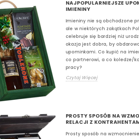
NAJPOPULARNIEJSZE UPOM
IMIENINY
Imieniny nie są obchodzone pr
ale w niektórych zakątkach Pol
celebruje się bardziej niż urodz
okazja jest dobra, by obdarowa
upominkami. Co kupić na imie
co partnerowi, a co koledze/k
pracy?
Czytaj Więcej
PROSTY SPOSÓB NA WZMO
RELACJI Z KONTRAHENTA
Prosty sposób na wzmocnienie 