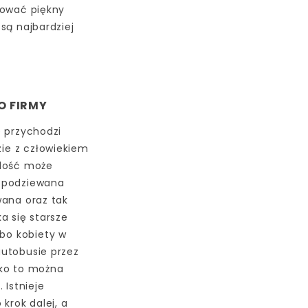
tować piękny
są najbardziej
O FIRMY
e przychodzi
zie z człowiekiem
adość może
espodziewana
wana oraz tak
a się starsze
lbo kobiety w
autobusie przez
tko to można
 Istnieje
krok dalej, a