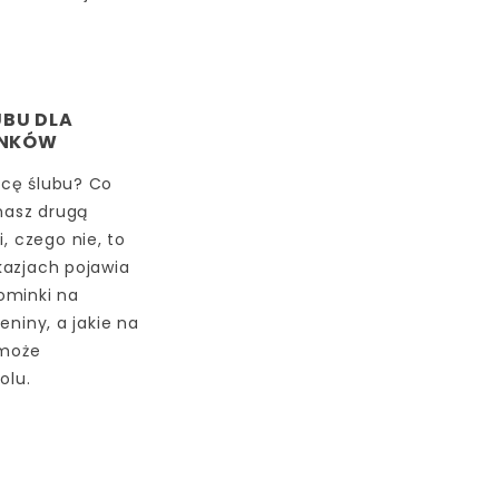
UBU DLA
UNKÓW
icę ślubu? Co
nasz drugą
i, czego nie, to
kazjach pojawia
ominki na
eniny, a jakie na
 może
olu.