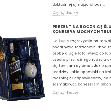
dokładniej ujmując chodzi...
Czytaj Więcej
PREZENT NA ROCZNICĘ ŚL
KONESERA MOCNYCH TR
Co kupić mężczyźnie na roczn
podarować rodzicom? Choć z
osobę długie lata, wiesz co lub
często przy różnego rodzaju o
się ten sam dylemat. Jakie up
urodziny, jakie upominki na imi
rocznicę? Podpowiadamy, co
zasmakować koneserom alkoh
Czytaj Więcej