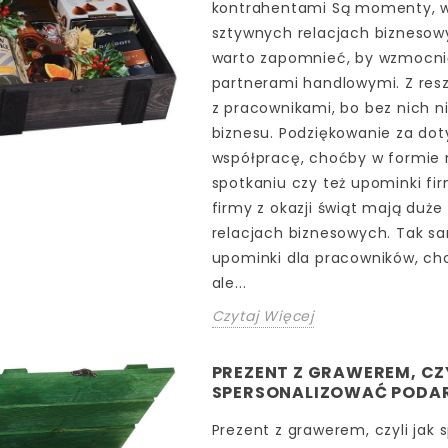
kontrahentami Są momenty, w
sztywnych relacjach biznesow
warto zapomnieć, by wzmocnić
partnerami handlowymi. Z resz
z pracownikami, bo bez nich n
biznesu. Podziękowanie za do
współpracę, choćby w formie 
spotkaniu czy też upominki fi
firmy z okazji świąt mają duże
relacjach biznesowych. Tak s
upominki dla pracowników, cho
ale...
Czytaj Więcej
PREZENT Z GRAWEREM, CZ
SPERSONALIZOWAĆ PODA
Prezent z grawerem, czyli jak