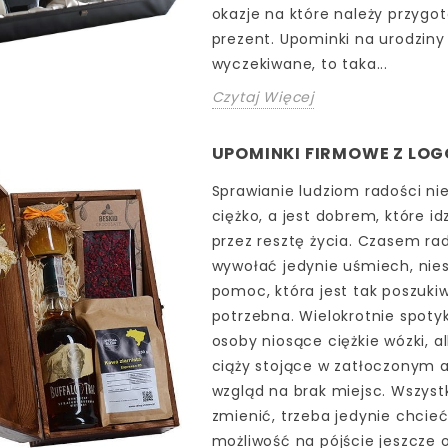
okazje na które należy przygo
prezent. Upominki na urodziny 
wyczekiwane, to taka...
Czytaj Więcej
UPOMINKI FIRMOWE Z LOG
Sprawianie ludziom radości ni
ciężko, a jest dobrem, które id
przez resztę życia. Czasem r
wywołać jedynie uśmiech, ni
pomoc, która jest tak poszuki
potrzebna. Wielokrotnie spotyk
osoby niosące ciężkie wózki, a
ciąży stojące w zatłoczonym 
wzgląd na brak miejsc. Wszys
zmienić, trzeba jedynie chcieć.
możliwość na pójście jeszcze o 