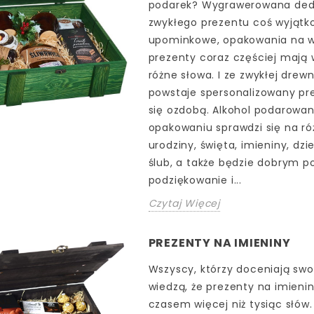
podarek? Wygrawerowana dedy
zwykłego prezentu coś wyjątko
upominkowe, opakowania na wi
prezenty coraz częściej maj
różne słowa. I ze zwykłej drewn
powstaje spersonalizowany pre
się ozdobą. Alkohol podarowa
opakowaniu sprawdzi się na ró
urodziny, święta, imieniny, dzie
ślub, a także będzie dobrym 
podziękowanie i...
Czytaj Więcej
PREZENTY NA IMIENINY
Wszyscy, którzy doceniają swoi
wiedzą, że prezenty na imieni
czasem więcej niż tysiąc słów. 